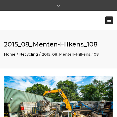
×
Close top bar
Ma - Vr: 8:00 - 17:00 | Za: 8:00 - 12:00
Togg
0031 (0)475-591722
ohilkens@mentenhilkens.nl
|
pverhoeven@mentenhilkens.nl
2015_08_Menten-Hilkens_108
Home
Recycling
2015_08_Menten-Hilkens_108