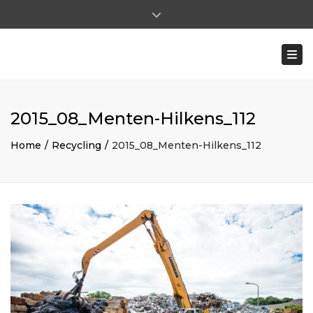
×
Close top bar
Ma - Vr: 8:00 - 17:00 | Za: 8:00 - 12:00
Togg
0031 (0)475-591722
ohilkens@mentenhilkens.nl
|
pverhoeven@mentenhilkens.nl
2015_08_Menten-Hilkens_112
Home
Recycling
2015_08_Menten-Hilkens_112