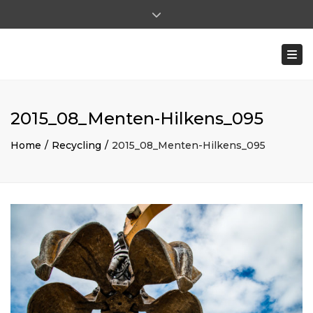
×
Close top bar
Ma - Vr: 8:00 - 17:00 | Za: 8:00 - 12:00
Togg
0031 (0)475-591722
ohilkens@mentenhilkens.nl
|
pverhoeven@mentenhilkens.nl
2015_08_Menten-Hilkens_095
Home
Recycling
2015_08_Menten-Hilkens_095