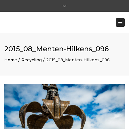
×
Close top bar
Ma - Vr: 8:00 - 17:00 | Za: 8:00 - 12:00
Togg
0031 (0)475-591722
ohilkens@mentenhilkens.nl
|
pverhoeven@mentenhilkens.nl
2015_08_Menten-Hilkens_096
Home
Recycling
2015_08_Menten-Hilkens_096