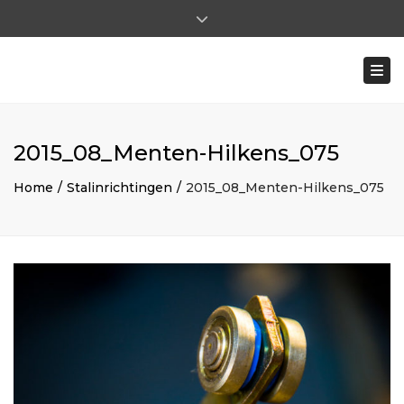
×
Close top bar
Ma - Vr: 8:00 - 17:00 | Za: 8:00 - 12:00
Togg
0031 (0)475-591722
ohilkens@mentenhilkens.nl
|
pverhoeven@mentenhilkens.nl
2015_08_Menten-Hilkens_075
Home
Stalinrichtingen
2015_08_Menten-Hilkens_075