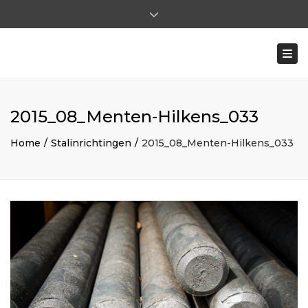
×
Close top bar
Ma - Vr: 8:00 - 17:00 | Za: 8:00 - 12:00
Togg
0031 (0)475-591722
ohilkens@mentenhilkens.nl
|
pverhoeven@mentenhilkens.nl
2015_08_Menten-Hilkens_033
Home
Stalinrichtingen
2015_08_Menten-Hilkens_033