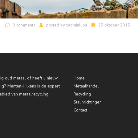
0 comments
posted by
xadminlupa
23 oktober 2015
g oud metaal of heeft u nieuw
Home
dig? Menten-Hilkens is de expert
Metaalhandel
ebied van metaalrecycling!
Recycling
Stalinrichtingen
Contact