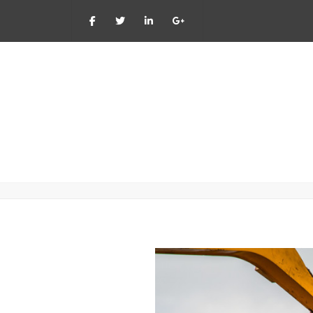
Ma - Vr: 8:00 - 17:
2015_08_Menten-Hilkens_16