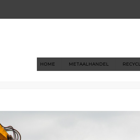
00 | Za: 8:00 - 12:00
0031 (0)475-591722
ohilke
HOME
METAALHANDEL
RECYC
3
H