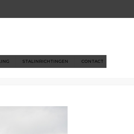
×
ns@mentenhilkens.nl
|
pverhoeven@mentenhilkens.nl
LING
STALINRICHTINGEN
CONTACT
ome
Recycling
2015_08_Menten-Hilkens_163