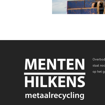
Overbodi
staal no
op het g