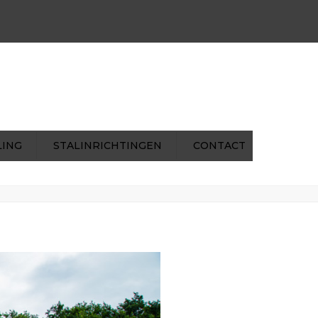
×
ns@mentenhilkens.nl
|
pverhoeven@mentenhilkens.nl
LING
STALINRICHTINGEN
CONTACT
ome
Recycling
2015_08_Menten-Hilkens_133