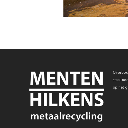
Overbodi
staal no
op het g