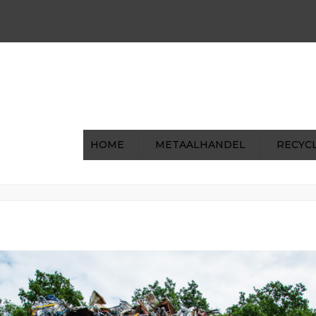
00 | Za: 8:00 - 12:00
0031 (0)475-591722
ohilke
HOME
METAALHANDEL
RECYC
3
H