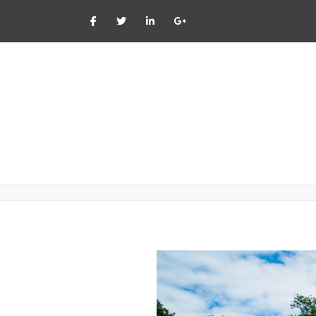
Ma - Vr: 8:00 - 17:
2015_08_Menten-Hilkens_13