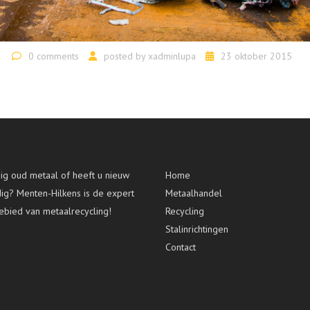
0 comments
posted by
xadminlupa
23 oktober 2015
g oud metaal of heeft u nieuw
Home
dig? Menten-Hilkens is de expert
Metaalhandel
ebied van metaalrecycling!
Recycling
Stalinrichtingen
Contact