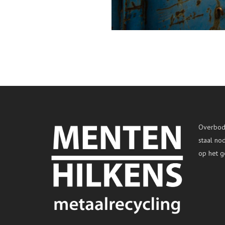
Overbodi
staal no
op het g