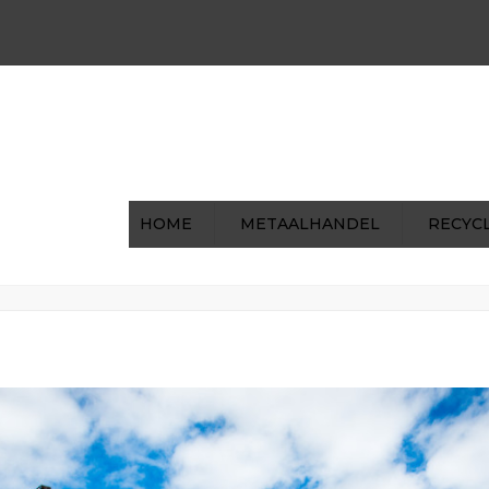
00 | Za: 8:00 - 12:00
0031 (0)475-591722
ohilke
HOME
METAALHANDEL
RECYC
1
H