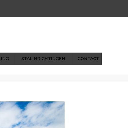
×
ns@mentenhilkens.nl
|
pverhoeven@mentenhilkens.nl
LING
STALINRICHTINGEN
CONTACT
ome
Recycling
2015_08_Menten-Hilkens_091