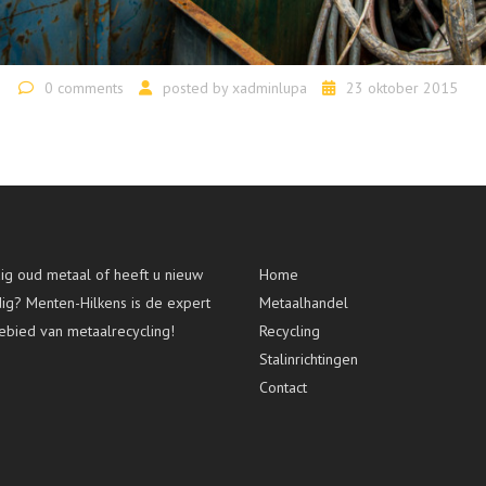
0 comments
posted by
xadminlupa
23 oktober 2015
g oud metaal of heeft u nieuw
Home
dig? Menten-Hilkens is de expert
Metaalhandel
ebied van metaalrecycling!
Recycling
Stalinrichtingen
Contact