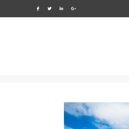
Ma - Vr: 8:00 - 17:
2015_08_Menten-Hilkens_09