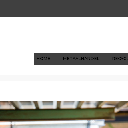
00 | Za: 8:00 - 12:00
0031 (0)475-591722
ohilke
HOME
METAALHANDEL
RECYC
53
Home