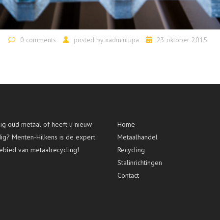
0 comments
posted by
xadminlupa
23 oktober 2015
g oud metaal of heeft u nieuw
Home
dig? Menten-Hilkens is de expert
Metaalhandel
ebied van metaalrecycling!
Recycling
Stalinrichtingen
Contact