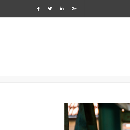
Ma - Vr: 8:00 - 17:
2015_08_Menten-Hilkens_0