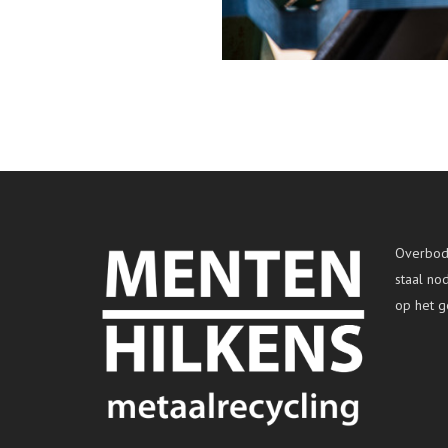
Overbodi
staal no
op het g