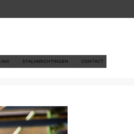
×
ns@mentenhilkens.nl
|
pverhoeven@mentenhilkens.nl
LING
STALINRICHTINGEN
CONTACT
Metaalhandel
2015_08_Menten-Hilkens_053