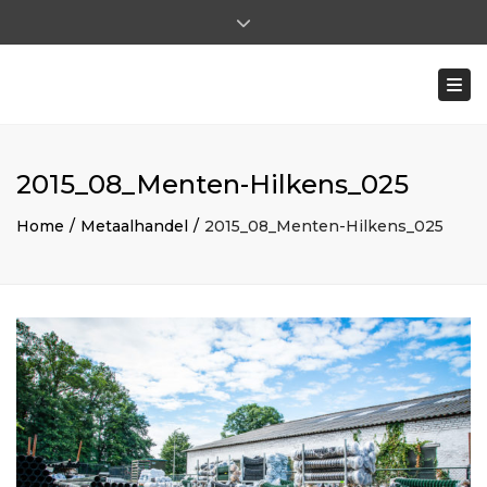
×
Close top bar
Ma - Vr: 8:00 - 17:00 | Za: 8:00 - 12:00
Togg
0031 (0)475-591722
ohilkens@mentenhilkens.nl
|
pverhoeven@mentenhilkens.nl
2015_08_Menten-Hilkens_025
Home
Metaalhandel
2015_08_Menten-Hilkens_025