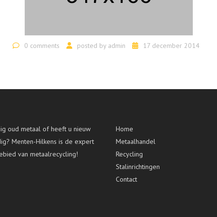
0 comments
posted by
admin
17 december 2014
g oud metaal of heeft u nieuw
Home
dig? Menten-Hilkens is de expert
Metaalhandel
ebied van metaalrecycling!
Recycling
Stalinrichtingen
Contact