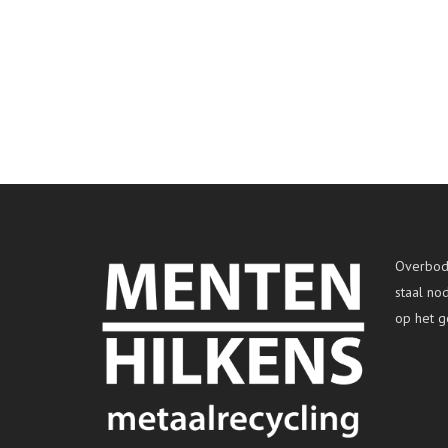
Overbodi
staal no
op het g