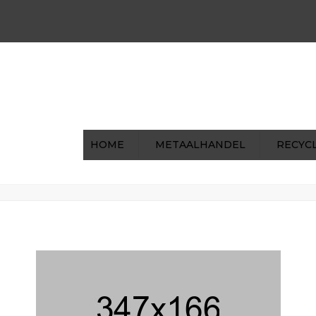
00 | Za: 8:00 - 12:00
0031 (0)475-591722
ohilke
HOME
METAALHANDEL
RECYC